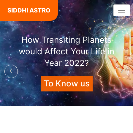
SIDDHI ASTRO
How Transiting Planets
would Affect Your Life in
Year 2022?
‹
›
To Know us